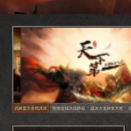
武林盟主舍我其谁
怪物攻城决战静寂
战冰火龙神拿大奖