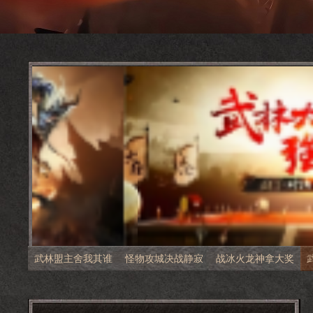
武林盟主舍我其谁
怪物攻城决战静寂
战冰火龙神拿大奖