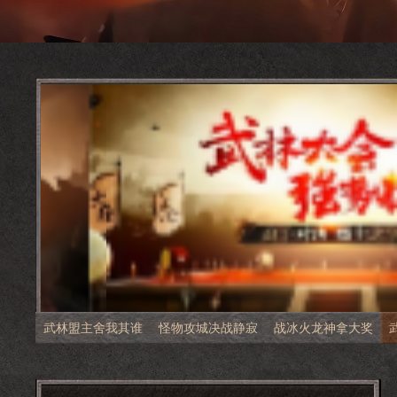
武林盟主舍我其谁
怪物攻城决战静寂
战冰火龙神拿大奖